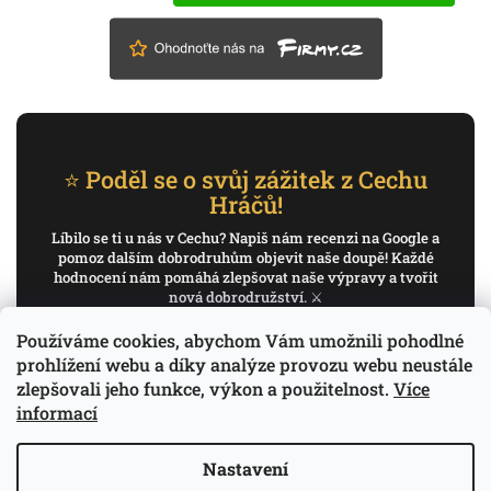
⭐ Poděl se o svůj zážitek z Cechu
Hráčů!
Líbilo se ti u nás v Cechu? Napiš nám recenzi na Google a
pomoz dalším dobrodruhům objevit naše doupě! Každé
hodnocení nám pomáhá zlepšovat naše výpravy a tvořit
nová dobrodružství. ⚔️
Používáme cookies, abychom Vám umožnili pohodlné
✍️ Napiš recenzi na Google
prohlížení webu a díky analýze provozu webu neustále
zlepšovali jeho funkce, výkon a použitelnost.
Více
Děkujeme, že pomáháš psát příběh Cechu Hráčů.
informací
Nastavení