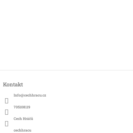
Z
á
Kontakt
p
a
Info
@
cechhracu.cz
t
í
705108119
Cech Hráčů
cechhracu