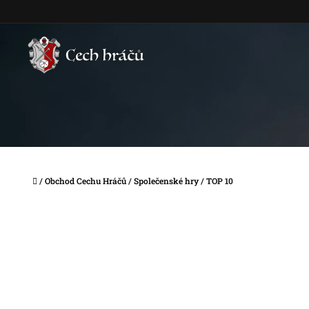
Přejít
na
obsah
Domů
/
Obchod Cechu Hráčů
/
Společenské hry
/
TOP 10