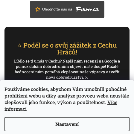
⭐ Poděl se o svůj zážitek z Cechu
Hráčů!
Líbilo se ti u nás v Cechu? Napiš nám recenzi na Google a
pomoz dalším dobrodruhům objevit naše doupě! Každé
hodnocení nám pomáhá zlepšovat naše výpravy a tvořit
nová dobrodružství. ⚔️
Používáme cookies, abychom Vám umožnili pohodlné
✍️ Napiš recenzi na Google
prohlížení webu a díky analýze provozu webu neustále
zlepšovali jeho funkce, výkon a použitelnost.
Více
Děkujeme, že pomáháš psát příběh Cechu Hráčů.
informací
Nastavení