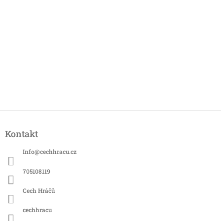
Z
á
Kontakt
p
a
Info
@
cechhracu.cz
t
í
705108119
Cech Hráčů
cechhracu