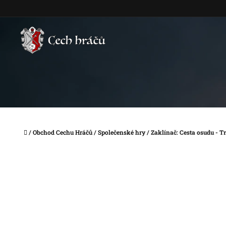
Přejít
na
obsah
Domů
/
Obchod Cechu Hráčů
/
Společenské hry
/
Zaklínač: Cesta osudu - T