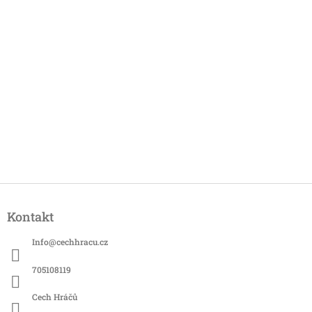
Z
á
Kontakt
p
a
Info
@
cechhracu.cz
t
í
705108119
Cech Hráčů