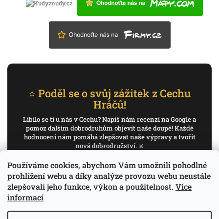
⭐ Poděl se o svůj zážitek z Cechu
Hráčů!
Líbilo se ti u nás v Cechu? Napiš nám recenzi na Google a
pomoz dalším dobrodruhům objevit naše doupě! Každé
hodnocení nám pomáhá zlepšovat naše výpravy a tvořit
nová dobrodružství. ⚔️
Používáme cookies, abychom Vám umožnili pohodlné
✍️ Napiš recenzi na Google
prohlížení webu a díky analýze provozu webu neustále
zlepšovali jeho funkce, výkon a použitelnost.
Více
Děkujeme, že pomáháš psát příběh Cechu Hráčů.
informací