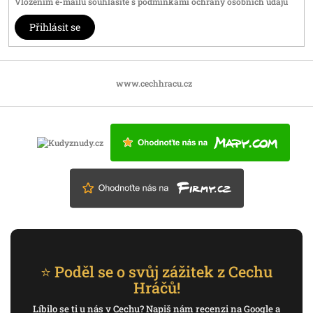
Vložením e-mailu souhlasíte s
podmínkami ochrany osobních údajů
Přihlásit se
www.cechhracu.cz
⭐ Poděl se o svůj zážitek z Cechu
Hráčů!
Líbilo se ti u nás v Cechu? Napiš nám recenzi na Google a