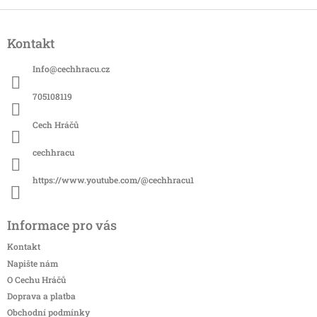
Z
á
Kontakt
p
a
Info
@
cechhracu.cz
t
í
705108119
Cech Hráčů
cechhracu
https://www.youtube.com/@cechhracu1
Informace pro vás
Kontakt
Napište nám
O Cechu Hráčů
Doprava a platba
Obchodní podmínky