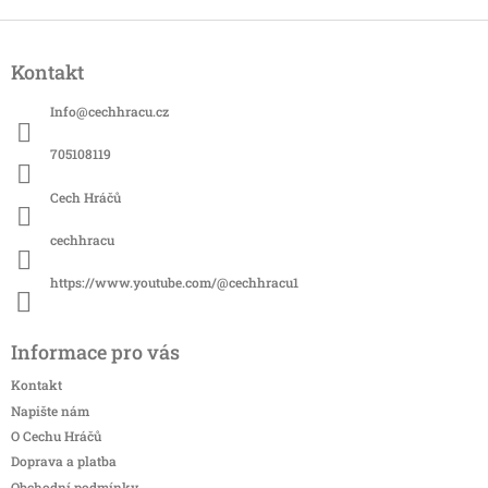
Z
á
Kontakt
p
a
Info
@
cechhracu.cz
t
í
705108119
Cech Hráčů
cechhracu
https://www.youtube.com/@cechhracu1
Informace pro vás
Kontakt
Napište nám
O Cechu Hráčů
Doprava a platba
Obchodní podmínky