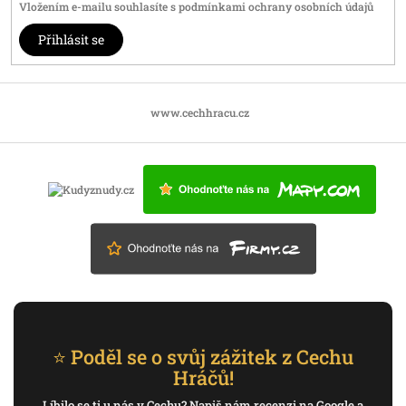
Vložením e-mailu souhlasíte s
podmínkami ochrany osobních údajů
Přihlásit se
www.cechhracu.cz
⭐ Poděl se o svůj zážitek z Cechu
Hráčů!
Líbilo se ti u nás v Cechu? Napiš nám recenzi na Google a