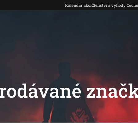
Kalendář akcí
Členství a výhody Cech
rodávané znač