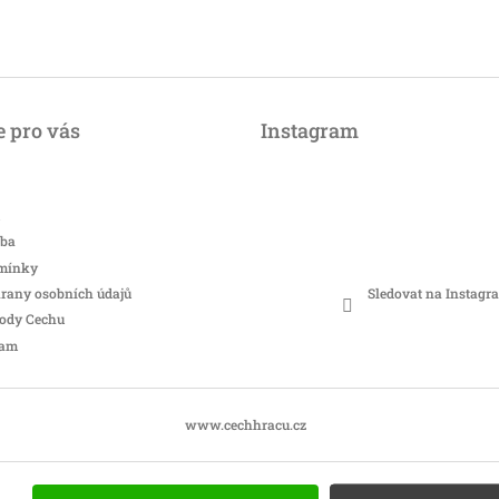
 pro vás
Instagram
tba
mínky
Sledovat na Instagr
rany osobních údajů
hody Cechu
ram
www.cechhracu.cz