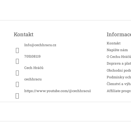
Z
á
Kontakt
Informace
p
a
Kontakt
Info
@
cechhracu.cz
t
Napište nám
í
705108119
O Cechu Hráčů
Doprava a pla
Cech Hráčů
Obchodní pod
Podmínky och
cechhracu
Členství a vý
Affiliate prog
https://www.youtube.com/@cechhracu1