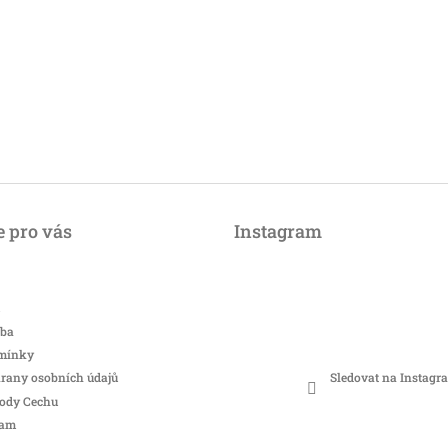
 pro vás
Instagram
tba
mínky
Sledovat na Instagr
rany osobních údajů
hody Cechu
ram