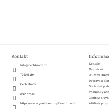
Z
á
Kontakt
Informace
p
a
Kontakt
Info
@
cechhracu.cz
t
Napište nám
í
705108119
O Cechu Hráčů
Doprava a pla
Cech Hráčů
Obchodní pod
Podmínky och
cechhracu
Členství a vý
Affiliate prog
https://www.youtube.com/@cechhracu1