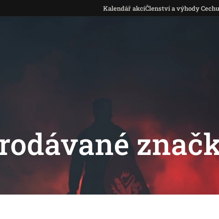
Kalendář akcí
Členství a výhody Cech
rodávané znač