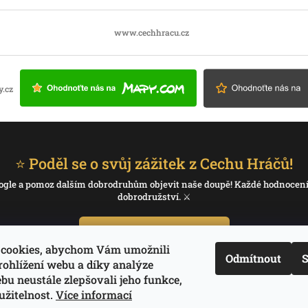
www.cechhracu.cz
⭐ Poděl se o svůj zážitek z Cechu Hráčů!
 Google a pomoz dalším dobrodruhům objevit naše doupě! Každé hodnocen
dobrodružství. ⚔️
✍️ Napiš recenzi na Google
cookies, abychom Vám umožnili
Odmítnout
S
rohlížení webu a díky analýze
Děkujeme, že pomáháš psát příběh Cechu Hráčů.
u neustále zlepšovali jeho funkce,
užitelnost.
Více informací