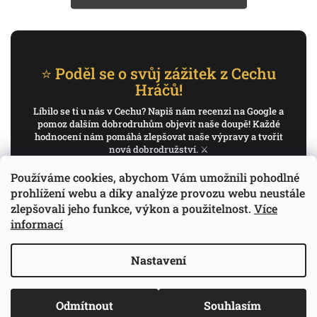
⭐ Poděl se o svůj zážitek z Cechu
Hráčů!
Líbilo se ti u nás v Cechu? Napiš nám recenzi na Google a
pomoz dalším dobrodruhům objevit naše doupě! Každé
hodnocení nám pomáhá zlepšovat naše výpravy a tvořit
nová dobrodružství. ⚔️
Používáme cookies, abychom Vám umožnili pohodlné
✍️ Napiš recenzi na Google
prohlížení webu a díky analýze provozu webu neustále
zlepšovali jeho funkce, výkon a použitelnost.
Více
Děkujeme, že pomáháš psát příběh Cechu Hráčů.
informací
Nastavení
Copyright 2026
Cech Hráčů
. Všechna práva
Odmítnout
Souhlasím
Vytvořil Shoptet