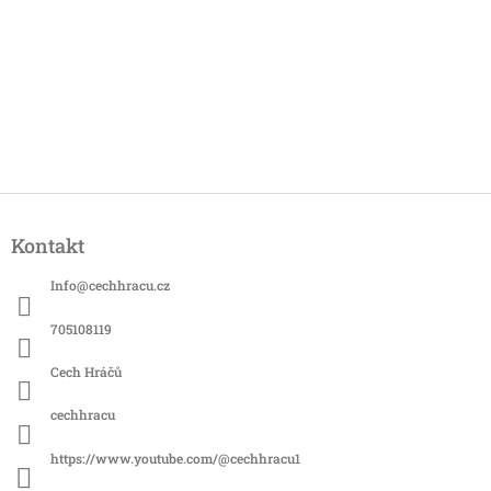
Z
á
Kontakt
p
a
Info
@
cechhracu.cz
t
í
705108119
Cech Hráčů
cechhracu
https://www.youtube.com/@cechhracu1