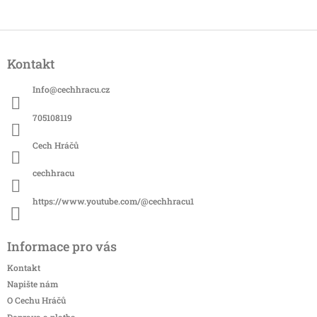
Z
á
Kontakt
p
a
Info
@
cechhracu.cz
t
í
705108119
Cech Hráčů
cechhracu
https://www.youtube.com/@cechhracu1
Informace pro vás
Kontakt
Napište nám
O Cechu Hráčů
Doprava a platba