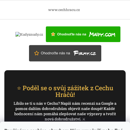
www.cechhracu.cz
⭐ Poděl se o svůj zážitek z Cechu
Hráčů!
Líbilo se ti u nás v Cechu? Napiš nám recenzi na Google a
pomoz dalším dobrodruhům objevit naše doupě! Každé
hodnocení nám pomáhá zlepšovat naše výpravy a tvořit
nová dobrodružství. ⚔️