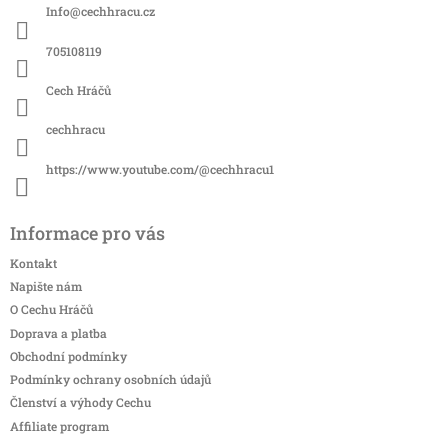
a
Info
@
cechhracu.cz
t
í
705108119
Cech Hráčů
cechhracu
https://www.youtube.com/@cechhracu1
Informace pro vás
Kontakt
Napište nám
O Cechu Hráčů
Doprava a platba
Obchodní podmínky
Podmínky ochrany osobních údajů
Členství a výhody Cechu
Affiliate program