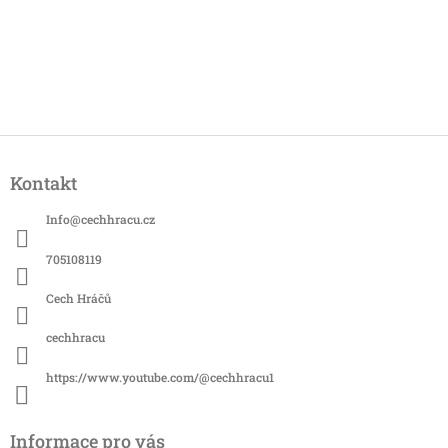
Z
á
Kontakt
p
a
Info
@
cechhracu.cz
t
í
705108119
Cech Hráčů
cechhracu
https://www.youtube.com/@cechhracu1
Informace pro vás