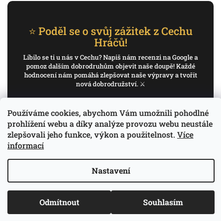
⭐ Poděl se o svůj zážitek z Cechu
Hráčů!
Líbilo se ti u nás v Cechu? Napiš nám recenzi na Google a
pomoz dalším dobrodruhům objevit naše doupě! Každé
hodnocení nám pomáhá zlepšovat naše výpravy a tvořit
nová dobrodružství. ⚔️
✍️ Napiš recenzi na Google
Používáme cookies, abychom Vám umožnili pohodlné
prohlížení webu a díky analýze provozu webu neustále
Děkujeme, že pomáháš psát příběh Cechu Hráčů.
zlepšovali jeho funkce, výkon a použitelnost.
Více
informací
Nastavení
Copyright 2026
Cech Hráčů
. Všechna práva
Vytvořil Shoptet
Odmítnout
Souhlasím
vyhrazena.