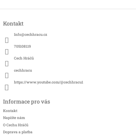
Z
á
Kontakt
p
a
Info
@
cechhracu.cz
t
í
705108119
Cech Hráčů
cechhracu
https://www.youtube.com/@cechhracu1
Informace pro vás
Kontakt
Napište nám
O Cechu Hráčů
Doprava a platba