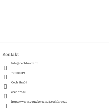
Z
á
Kontakt
p
a
Info
@
cechhracu.cz
t
í
705108119
Cech Hráčů
cechhracu
https://www.youtube.com/@cechhracu1