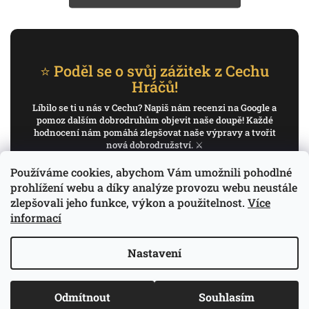
⭐ Poděl se o svůj zážitek z Cechu
Hráčů!
Líbilo se ti u nás v Cechu? Napiš nám recenzi na Google a
pomoz dalším dobrodruhům objevit naše doupě! Každé
hodnocení nám pomáhá zlepšovat naše výpravy a tvořit
nová dobrodružství. ⚔️
Používáme cookies, abychom Vám umožnili pohodlné
✍️ Napiš recenzi na Google
prohlížení webu a díky analýze provozu webu neustále
zlepšovali jeho funkce, výkon a použitelnost.
Více
Děkujeme, že pomáháš psát příběh Cechu Hráčů.
informací
Nastavení
Copyright 2026
Cech Hráčů
. Všechna práva
Odmítnout
Souhlasím
Vytvořil Shoptet