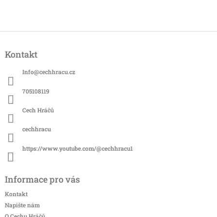
Z
á
Kontakt
p
a
Info
@
cechhracu.cz
t
í
705108119
Cech Hráčů
cechhracu
https://www.youtube.com/@cechhracu1
Informace pro vás
Kontakt
Napište nám
O Cechu Hráčů