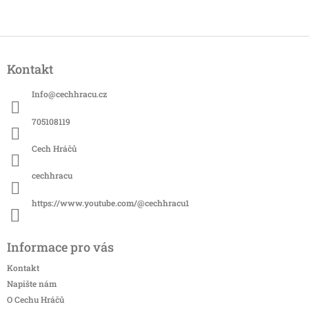
Z
á
Kontakt
p
a
Info
@
cechhracu.cz
t
í
705108119
Cech Hráčů
cechhracu
https://www.youtube.com/@cechhracu1
Informace pro vás
Kontakt
Napište nám
O Cechu Hráčů