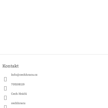
Z
á
Kontakt
p
a
Info
@
cechhracu.cz
t
í
705108119
Cech Hráčů
cechhracu