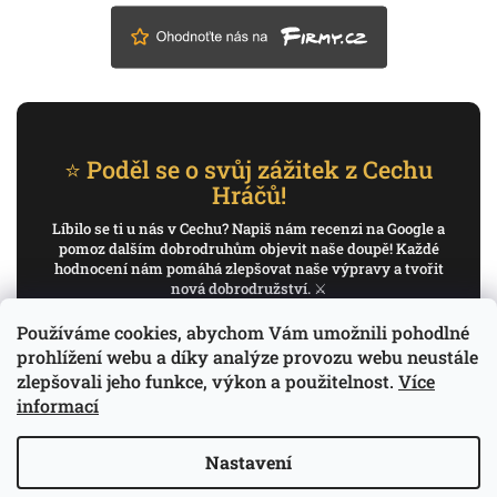
⭐ Poděl se o svůj zážitek z Cechu
Hráčů!
Líbilo se ti u nás v Cechu? Napiš nám recenzi na Google a
pomoz dalším dobrodruhům objevit naše doupě! Každé
hodnocení nám pomáhá zlepšovat naše výpravy a tvořit
nová dobrodružství. ⚔️
Používáme cookies, abychom Vám umožnili pohodlné
✍️ Napiš recenzi na Google
prohlížení webu a díky analýze provozu webu neustále
zlepšovali jeho funkce, výkon a použitelnost.
Více
Děkujeme, že pomáháš psát příběh Cechu Hráčů.
informací
Nastavení