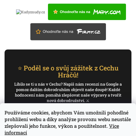
⭐ Poděl se o svůj zážitek z Cechu
Hráčů!
Líbilo se ti u nás v Cechu? Napiš nám recenzi na Google a
pomoz dalším dobrodruhům objevit naše doupě! Každé
hodnocení nám pomáhá zlepšovat naše výpravy a tvořit
nová dobrodružství. ⚔️
Používáme cookies, abychom Vám umožnili pohodlné
✍️ Napiš recenzi na Google
prohlížení webu a díky analýze provozu webu neustále
zlepšovali jeho funkce, výkon a použitelnost.
Více
Děkujeme, že pomáháš psát příběh Cechu Hráčů.
informací