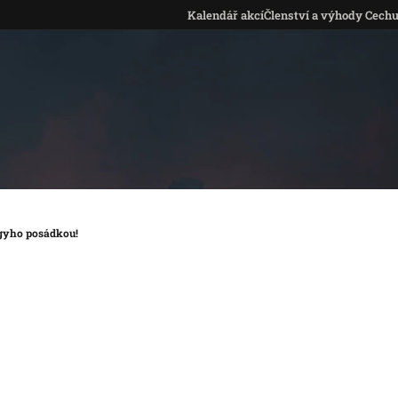
Kalendář akcí
Členství a výhody Cech
ggyho posádkou!