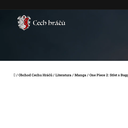
Přejít
na
obsah
Domů
/
Obchod Cechu Hráčů
/
Literatura
/
Manga
/
One Piece 2: Střet s Bu