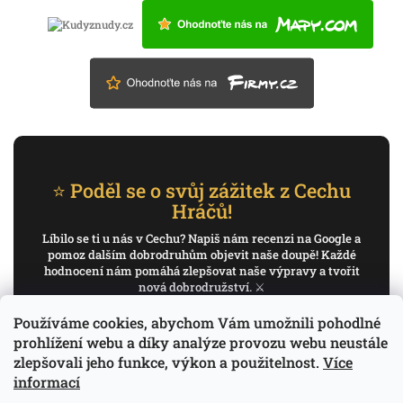
⭐ Poděl se o svůj zážitek z Cechu
Hráčů!
Líbilo se ti u nás v Cechu? Napiš nám recenzi na Google a
pomoz dalším dobrodruhům objevit naše doupě! Každé
hodnocení nám pomáhá zlepšovat naše výpravy a tvořit
nová dobrodružství. ⚔️
Používáme cookies, abychom Vám umožnili pohodlné
✍️ Napiš recenzi na Google
prohlížení webu a díky analýze provozu webu neustále
zlepšovali jeho funkce, výkon a použitelnost.
Více
Děkujeme, že pomáháš psát příběh Cechu Hráčů.
informací