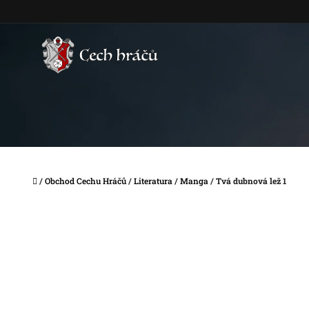
Přejít
na
obsah
Domů
/
Obchod Cechu Hráčů
/
Literatura
/
Manga
/
Tvá dubnová lež 1