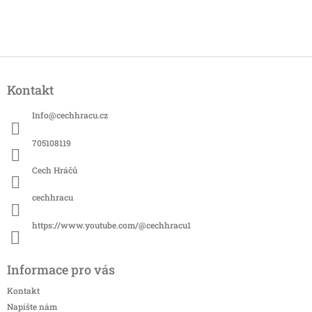
Z
á
Kontakt
p
a
Info
@
cechhracu.cz
t
í
705108119
Cech Hráčů
cechhracu
https://www.youtube.com/@cechhracu1
Informace pro vás
Kontakt
Napište nám