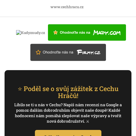
www.cechhracu.cz
⭐ Poděl se o svůj zážitek z Cechu
Hráčů!
Líbilo se ti u nás v Cechu? Napiš nám recenzi na Google a
pomoz dalším dobrodruhům objevit naše doupě! Každé
hodnocení nám pomáhá zlepšovat naše výpravy a tvořit
nová dobrodružství. ⚔️