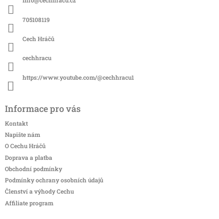
Info
@
cechhracu.cz
t
í
705108119
Cech Hráčů
cechhracu
https://www.youtube.com/@cechhracu1
Informace pro vás
Kontakt
Napište nám
O Cechu Hráčů
Doprava a platba
Obchodní podmínky
Podmínky ochrany osobních údajů
Členství a výhody Cechu
Affiliate program