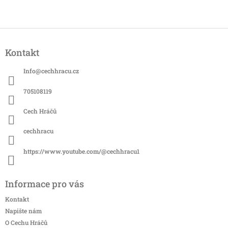
Z
á
Kontakt
p
a
Info
@
cechhracu.cz
t
í
705108119
Cech Hráčů
cechhracu
https://www.youtube.com/@cechhracu1
Informace pro vás
Kontakt
Napište nám
O Cechu Hráčů