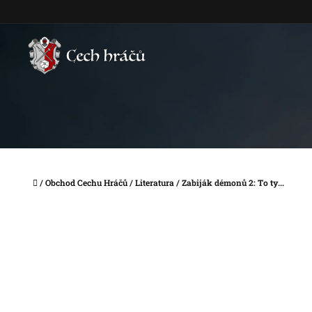
Přejít
na
obsah
Domů
/
Obchod Cechu Hráčů
/
Literatura
/
Zabiják démonů 2: To ty...