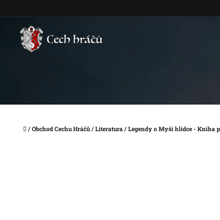
Přejít
na
obsah
Domů
/
Obchod Cechu Hráčů
/
Literatura
/
Legendy o Myší hlídce - Kniha p