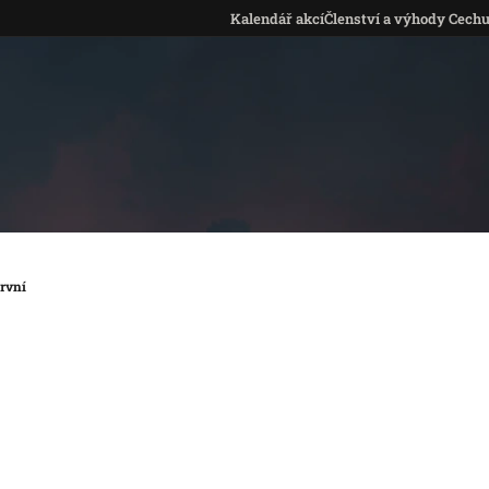
Kalendář akcí
Členství a výhody Cech
rvní