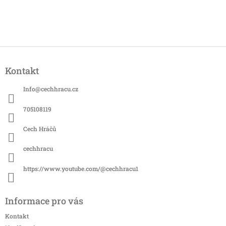
Z
á
Kontakt
p
a
Info
@
cechhracu.cz
t
í
705108119
Cech Hráčů
cechhracu
https://www.youtube.com/@cechhracu1
Informace pro vás
Kontakt