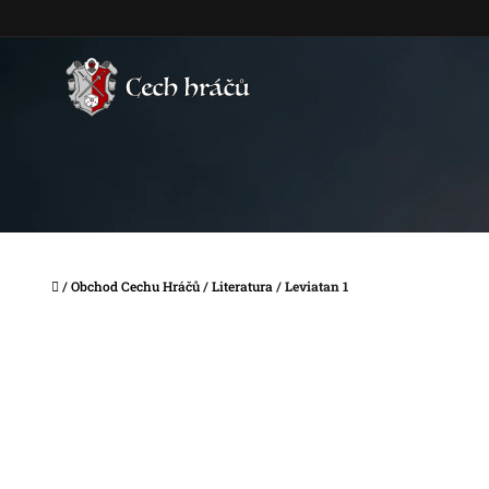
Přejít
na
obsah
Domů
/
Obchod Cechu Hráčů
/
Literatura
/
Leviatan 1