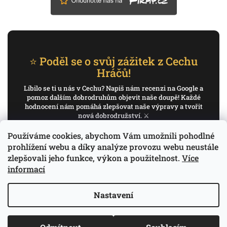
⭐ Poděl se o svůj zážitek z Cechu
Hráčů!
Líbilo se ti u nás v Cechu? Napiš nám recenzi na Google a
pomoz dalším dobrodruhům objevit naše doupě! Každé
hodnocení nám pomáhá zlepšovat naše výpravy a tvořit
nová dobrodružství. ⚔️
Používáme cookies, abychom Vám umožnili pohodlné
✍️ Napiš recenzi na Google
prohlížení webu a díky analýze provozu webu neustále
zlepšovali jeho funkce, výkon a použitelnost.
Více
Děkujeme, že pomáháš psát příběh Cechu Hráčů.
informací
Nastavení
Copyright 2026
Cech Hráčů
. Všechna práva
Vytvořil Shoptet