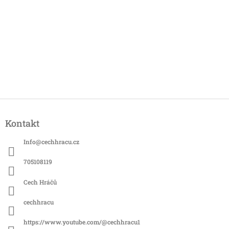
Z
á
Kontakt
p
a
Info
@
cechhracu.cz
t
í
705108119
Cech Hráčů
cechhracu
https://www.youtube.com/@cechhracu1