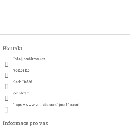
Z
á
Kontakt
p
a
Info
@
cechhracu.cz
t
í
705108119
Cech Hráčů
cechhracu
https://www.youtube.com/@cechhracu1
Informace pro vás