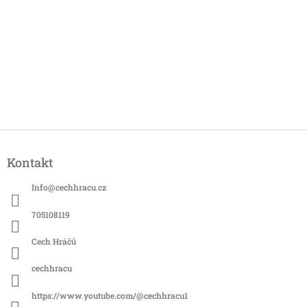
Z
á
Kontakt
p
a
Info
@
cechhracu.cz
t
í
705108119
Cech Hráčů
cechhracu
https://www.youtube.com/@cechhracu1