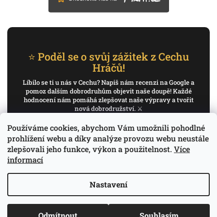
⭐ Poděl se o svůj zážitek z Cechu
Hráčů!
Líbilo se ti u nás v Cechu? Napiš nám recenzi na Google a
pomoz dalším dobrodruhům objevit naše doupě! Každé
hodnocení nám pomáhá zlepšovat naše výpravy a tvořit
nová dobrodružství. ⚔️
Používáme cookies, abychom Vám umožnili pohodlné
✍️ Napiš recenzi na Google
prohlížení webu a díky analýze provozu webu neustále
zlepšovali jeho funkce, výkon a použitelnost.
Více
Děkujeme, že pomáháš psát příběh Cechu Hráčů.
informací
Nastavení
Copyright 2026
Cech Hráčů
. Všechna práva
Odmítnout
Souhlasím
Vytvořil Shoptet