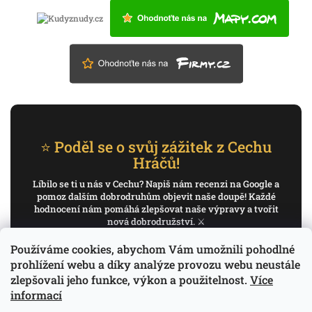
⭐ Poděl se o svůj zážitek z Cechu
Hráčů!
Líbilo se ti u nás v Cechu? Napiš nám recenzi na Google a
pomoz dalším dobrodruhům objevit naše doupě! Každé
hodnocení nám pomáhá zlepšovat naše výpravy a tvořit
nová dobrodružství. ⚔️
Používáme cookies, abychom Vám umožnili pohodlné
✍️ Napiš recenzi na Google
prohlížení webu a díky analýze provozu webu neustále
zlepšovali jeho funkce, výkon a použitelnost.
Více
Děkujeme, že pomáháš psát příběh Cechu Hráčů.
informací