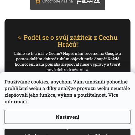
⭐ Poděl se o svůj zážitek z Cechu
Hráčů!
Líbilo se ti u nás v Cechu? Napiš nám recenzi na Google a
pomoz dalším dobrodruhům objevit naše doupě! Každé
hodnocení nám pomáhá zlepšovat naše výpravy a tvořit
nová dobrodružství. ⚔️
Používáme cookies, abychom Vám umožnili pohodlné
✍️ Napiš recenzi na Google
prohlížení webu a díky analýze provozu webu neustále
zlepšovali jeho funkce, výkon a použitelnost.
Více
Děkujeme, že pomáháš psát příběh Cechu Hráčů.
informací
Nastavení
Copyright 2026
Cech Hráčů
. Všechna práva