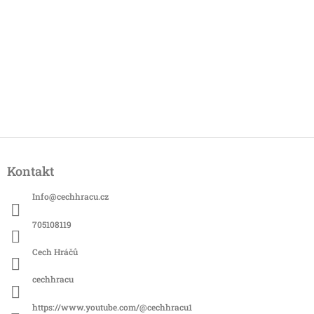
Z
á
Kontakt
p
a
Info
@
cechhracu.cz
t
í
705108119
Cech Hráčů
cechhracu
https://www.youtube.com/@cechhracu1