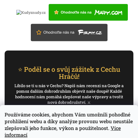
⭐ Poděl se o svůj zážitek z Cechu
Hráčů!
Líbilo se ti u nás v Cechu? Napiš nám recenzi na Google a
pomoz dalším dobrodruhům objevit naše doupě! Každé
hodnocení nám pomáhá zlepšovat naše výpravy a tvořit
nová dobrodružství. ⚔️
Používáme cookies, abychom Vám umožnili pohodlné
✍️ Napiš recenzi na Google
prohlížení webu a díky analýze provozu webu neustále
zlepšovali jeho funkce, výkon a použitelnost.
Více
Děkujeme, že pomáháš psát příběh Cechu Hráčů.
informací