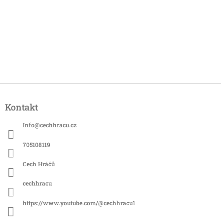
Z
á
Kontakt
p
a
Info
@
cechhracu.cz
t
í
705108119
Cech Hráčů
cechhracu
https://www.youtube.com/@cechhracu1