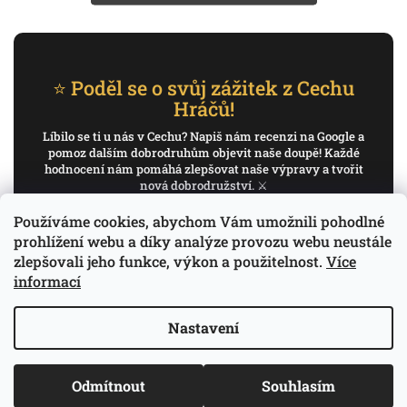
⭐ Poděl se o svůj zážitek z Cechu
Hráčů!
Líbilo se ti u nás v Cechu? Napiš nám recenzi na Google a
pomoz dalším dobrodruhům objevit naše doupě! Každé
hodnocení nám pomáhá zlepšovat naše výpravy a tvořit
nová dobrodružství. ⚔️
Používáme cookies, abychom Vám umožnili pohodlné
✍️ Napiš recenzi na Google
prohlížení webu a díky analýze provozu webu neustále
zlepšovali jeho funkce, výkon a použitelnost.
Více
Děkujeme, že pomáháš psát příběh Cechu Hráčů.
informací
Nastavení
Copyright 2026
Cech Hráčů
. Všechna práva
Odmítnout
Souhlasím
Vytvořil Shoptet
vyhrazena.