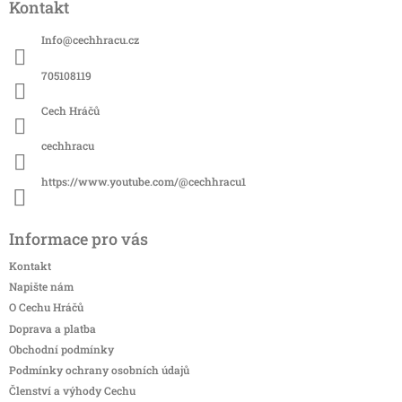
Kontakt
p
a
Info
@
cechhracu.cz
t
í
705108119
Cech Hráčů
cechhracu
https://www.youtube.com/@cechhracu1
Informace pro vás
Kontakt
Napište nám
O Cechu Hráčů
Doprava a platba
Obchodní podmínky
Podmínky ochrany osobních údajů
Členství a výhody Cechu