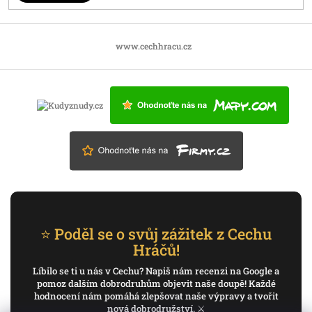
www.cechhracu.cz
⭐ Poděl se o svůj zážitek z Cechu
Hráčů!
Líbilo se ti u nás v Cechu? Napiš nám recenzi na Google a
pomoz dalším dobrodruhům objevit naše doupě! Každé
hodnocení nám pomáhá zlepšovat naše výpravy a tvořit
nová dobrodružství. ⚔️