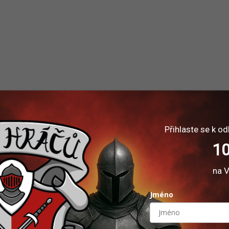
Přihlaste se k od
10
na V
Jméno