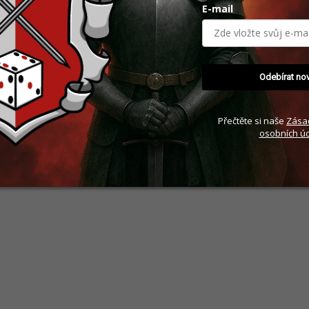
E-mail
Odebírat no
Přečtěte si naše
Zása
osobních úd