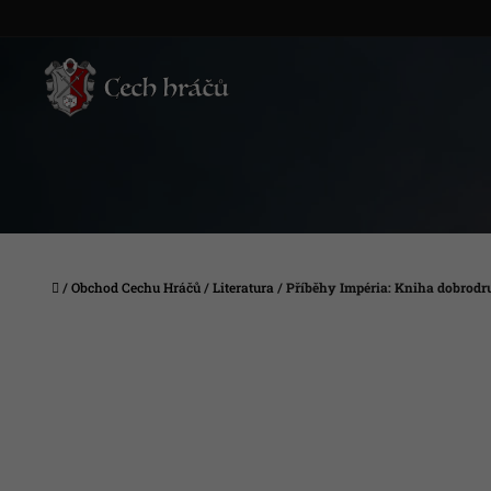
Přejít
na
obsah
Domů
/
Obchod Cechu Hráčů
/
Literatura
/
Příběhy Impéria: Kniha dobrodru