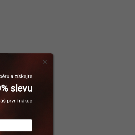
běru a získejte
% slevu
áš první nákup