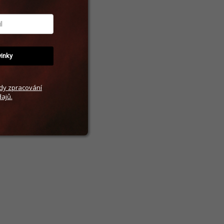
vinky
dy zpracování
ajů.