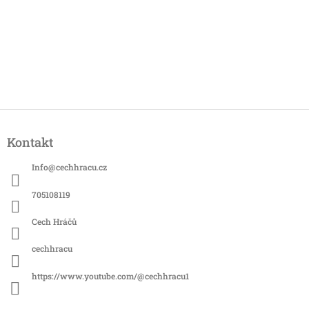
Z
á
Kontakt
p
a
Info
@
cechhracu.cz
t
í
705108119
Cech Hráčů
cechhracu
https://www.youtube.com/@cechhracu1