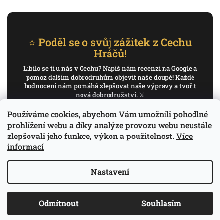
⭐ Poděl se o svůj zážitek z Cechu
Hráčů!
Líbilo se ti u nás v Cechu? Napiš nám recenzi na Google a
pomoz dalším dobrodruhům objevit naše doupě! Každé
hodnocení nám pomáhá zlepšovat naše výpravy a tvořit
nová dobrodružství. ⚔️
Používáme cookies, abychom Vám umožnili pohodlné
✍️ Napiš recenzi na Google
prohlížení webu a díky analýze provozu webu neustále
zlepšovali jeho funkce, výkon a použitelnost.
Více
Děkujeme, že pomáháš psát příběh Cechu Hráčů.
informací
Nastavení
Copyright 2026
Cech Hráčů
. Všechna práva
Odmítnout
Souhlasím
Vytvořil Shoptet
vyhrazena.