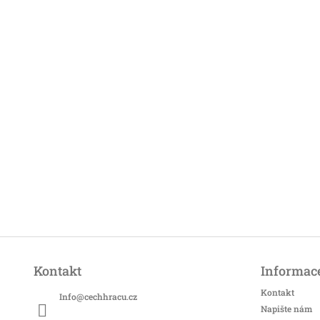
Z
á
Kontakt
Informace
p
a
Kontakt
Info
@
cechhracu.cz
t
Napište nám