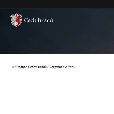
Přejít
na
obsah
Domů
/
Obchod Cechu Hráčů
/
Deepwood Alfar C