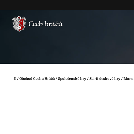
Přejít
na
obsah
Domů
/
Obchod Cechu Hráčů
/
Společenské hry
/
Sci-fi deskové hry
/
Mars: