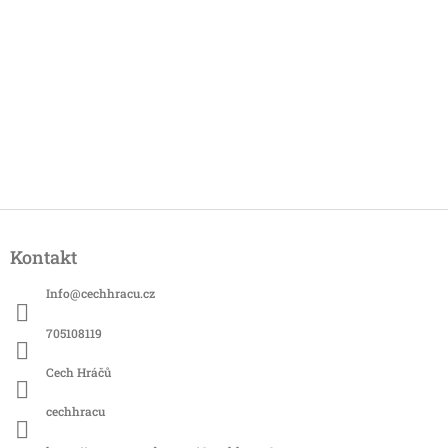
Z
á
Kontakt
p
a
Info
@
cechhracu.cz
t
í
705108119
Cech Hráčů
cechhracu