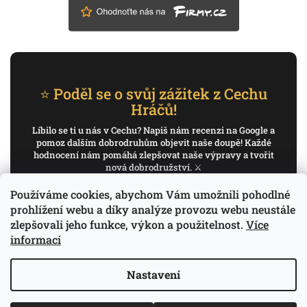
⭐ Poděl se o svůj zážitek z Cechu
Hráčů!
Líbilo se ti u nás v Cechu? Napiš nám recenzi na Google a
pomoz dalším dobrodruhům objevit naše doupě! Každé
hodnocení nám pomáhá zlepšovat naše výpravy a tvořit
nová dobrodružství. ⚔️
Používáme cookies, abychom Vám umožnili pohodlné
✍️ Napiš recenzi na Google
prohlížení webu a díky analýze provozu webu neustále
zlepšovali jeho funkce, výkon a použitelnost.
Více
Děkujeme, že pomáháš psát příběh Cechu Hráčů.
informací
Nastavení