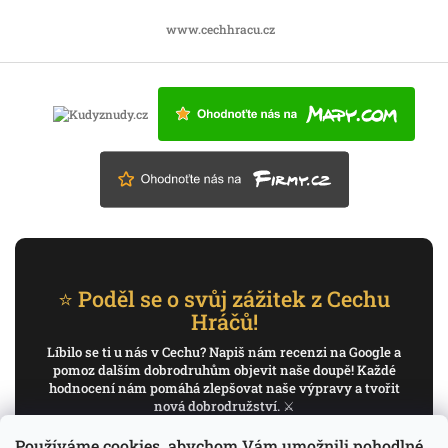
www.cechhracu.cz
⭐ Poděl se o svůj zážitek z Cechu
Hráčů!
Líbilo se ti u nás v Cechu? Napiš nám recenzi na Google a
pomoz dalším dobrodruhům objevit naše doupě! Každé
hodnocení nám pomáhá zlepšovat naše výpravy a tvořit
nová dobrodružství. ⚔️
Používáme cookies, abychom Vám umožnili pohodlné