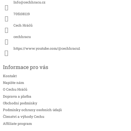
a
Info
@
cechhracu.cz
t
í
705108119
Cech Hráčů
cechhracu
https://www.youtube.com/@cechhracu1
Informace pro vás
Kontakt
Napište nám
O Cechu Hráčů
Doprava a platba
Obchodní podmínky
Podmínky ochrany osobních údajů
Členství a výhody Cechu
Affiliate program