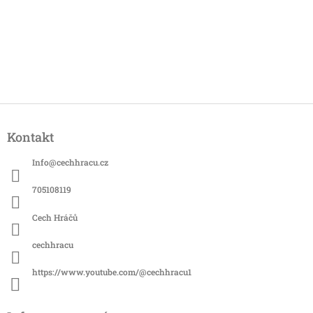
Z
á
Kontakt
p
a
Info
@
cechhracu.cz
t
í
705108119
Cech Hráčů
cechhracu
https://www.youtube.com/@cechhracu1