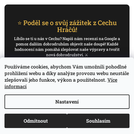
⭐ Poděl se o svůj zážitek z Cechu
Hráčů!
Líbilo se ti u nás v Cechu? Napiš nám recenzi na Google a
pomoz dalším dobrodruhům objevit naše doupě! Každé
hodnocení nám pomáhá zlepšovat naše výpravy a tvořit
nová dobrodružství. ⚔️
Používáme cookies, abychom Vám umožnili pohodlné
✍️ Napiš recenzi na Google
prohlížení webu a díky analýze provozu webu neustále
zlepšovali jeho funkce, výkon a použitelnost.
Více
Děkujeme, že pomáháš psát příběh Cechu Hráčů.
informací
Nastavení
Copyright 2026
Cech Hráčů
. Všechna práva
Odmítnout
Souhlasím
Vytvořil Shoptet
vyhrazena.