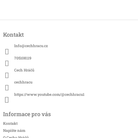
Z
á
Kontakt
p
a
Info
@
cechhracu.cz
t
í
705108119
Cech Hráčů
cechhracu
https://www.youtube.com/@cechhracu1
Informace pro vás
Kontakt
Napište nám
O Cechu Hráčů