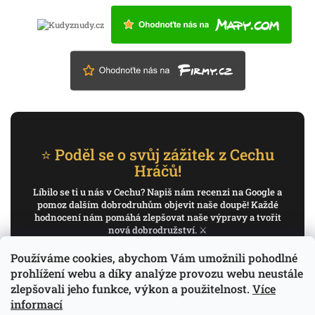
⭐ Poděl se o svůj zážitek z Cechu
Hráčů!
Líbilo se ti u nás v Cechu? Napiš nám recenzi na Google a
pomoz dalším dobrodruhům objevit naše doupě! Každé
hodnocení nám pomáhá zlepšovat naše výpravy a tvořit
nová dobrodružství. ⚔️
Používáme cookies, abychom Vám umožnili pohodlné
✍️ Napiš recenzi na Google
prohlížení webu a díky analýze provozu webu neustále
zlepšovali jeho funkce, výkon a použitelnost.
Více
Děkujeme, že pomáháš psát příběh Cechu Hráčů.
informací