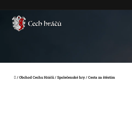
Přejít
na
obsah
Domů
/
Obchod Cechu Hráčů
/
Společenské hry
/
Cesta za štěstím