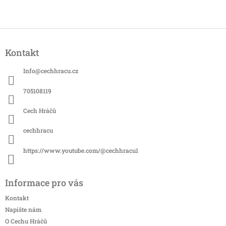
Z
á
Kontakt
p
a
Info
@
cechhracu.cz
t
í
705108119
Cech Hráčů
cechhracu
https://www.youtube.com/@cechhracu1
Informace pro vás
Kontakt
Napište nám
O Cechu Hráčů