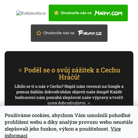
⭐ Poděl se o svůj zážitek z Cechu
Hráčů!
Líbilo se ti u nás v Cechu? Napiš nám recenzi na Google a
pomoz dalším dobrodruhům objevit naše doupě! Každé
hodnocení nám pomáhá zlepšovat naše výpravy a tvořit
nová dobrodružství. ⚔️
Používáme cookies, abychom Vám umožnili pohodlné
✍️ Napiš recenzi na Google
prohlížení webu a díky analýze provozu webu neustále
zlepšovali jeho funkce, výkon a použitelnost.
Více
Děkujeme, že pomáháš psát příběh Cechu Hráčů.
informací