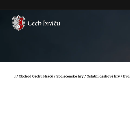
Přejít
na
obsah
Domů
/
Obchod Cechu Hráčů
/
Společenské hry
/
Ostatní deskové hry
/
Evol